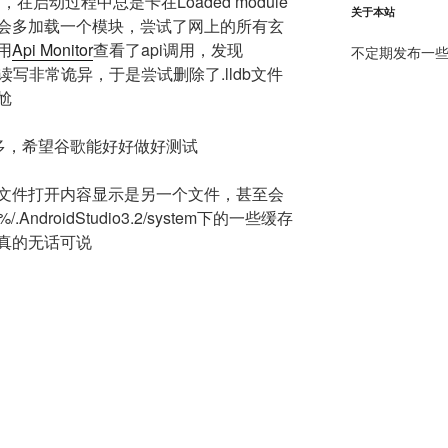
pp时，在启动过程中总是卡在Loaded module
关于本站
会多加载一个模块，尝试了网上的所有玄
用
Api Monitor
查看了api调用，发现
不定期发布一些杂物
b下的读写非常诡异，于是尝试删除了.lldb文件
尬
题真的多，希望谷歌能好好做好测试
文件打开内容显示是另一个文件，甚至会
AndroidStudio3.2/system下的一些缓存
真的无话可说