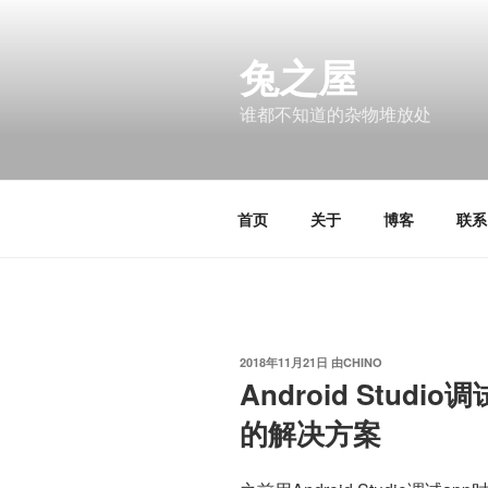
跳
至
兔之屋
内
容
谁都不知道的杂物堆放处
首页
关于
博客
联系
发
2018年11月21日
由
CHINO
布
Android Studio
于
的解决方案