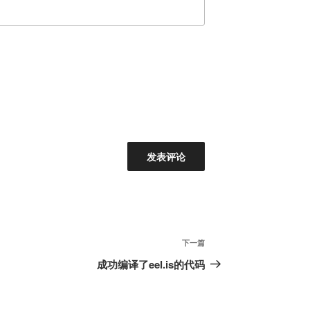
下
下一篇
一
成功编译了eel.is的代码
篇
文