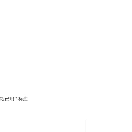
填项已用
*
标注