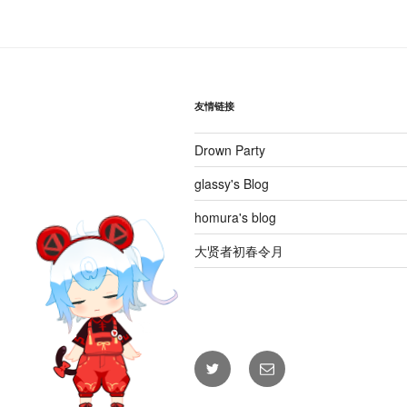
航
章
友情链接
Drown Party
glassy's Blog
homura's blog
大贤者初春令月
Twitter
电
邮