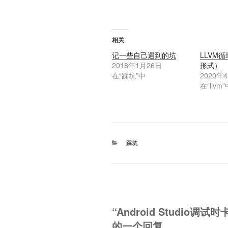
在
加
载…
相关
记一些自己遇到的坑
LLVM
2018年1月26日
形式）
在“踩坑”中
2020年
在“llvm
分
踩坑
类
“Android Studio调试
的一个回复