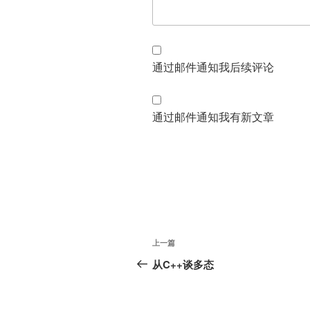
通过邮件通知我后续评论
通过邮件通知我有新文章
文
上
上一篇
章
一
从C++谈多态
篇
导
文