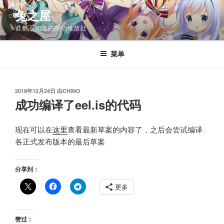
跳
兔之屋
至
谁都不知道的杂物堆放处
内
容
菜单
发
2018年12月24日
由
CHINO
布
成功编译了eel.is的代码
于
现在可以在
这里
查看最新草案的内容了，之后会尝试编译
各正式发布版本的最后草案
分享到：
更多
赞过：