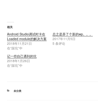
相关
Android Studio调试时卡在
总之是弄了个新的wp。。。
Loaded module的解决方案
2017年11月5日
2018年11月21日
5 条评论
在“踩坑”中
记一些自己遇到的坑
2018年1月26日
在“踩坑”中
分
未分类
类