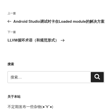
文
上
上一篇
章
一
Android Studio调试时卡在Loaded module的解决方案
导
篇
航
文
下
下一篇
章
一
LLVM循环术语（和规范形式）
篇
文
章
搜索
搜
搜
索
索：
关于本站
不定期发布一些杂物(●ˇ∀ˇ●)